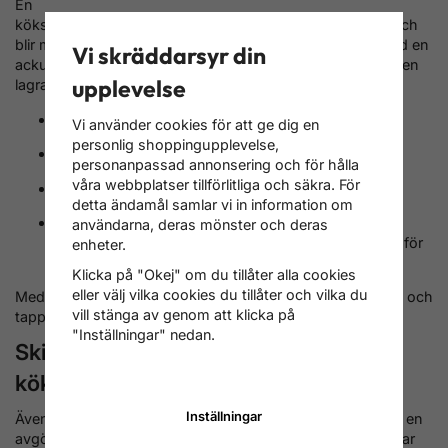
En
kökspanna levererar sin bästa effekt och verkningsgrad och
blir mycket miljövänligare när den arbetar tillsammans med en
Vi skräddarsyr din
ackumulatortank på cirka 300-500 liter. Ackumulatortanken
upplevelse
lagrar värmen från kökspannan och gör att du får:
färre eldningstillfällen
Vi använder cookies för att ge dig en
personlig shoppingupplevelse,
jämnare värme i huset
personanpassad annonsering och för hålla
våra webbplatser tillförlitliga och säkra. För
bättre kontroll över inomhusklimatet
detta ändamål samlar vi in information om
möjlighet att integrera
användarna, deras mönster och deras
elpatron och varmvattenslinga/varmvattenberedare för
enheter.
uppvärmning av tappvarmvatten
Klicka på "Okej" om du tillåter alla cookies
eller välj vilka cookies du tillåter och vilka du
Med en sådan lösning kan kökspannan värma både huset och
vill stänga av genom att klicka på
tappvarmvattnet på ett mycket energieffektivt sätt.
"Inställningar" nedan.
Skillnaden på en vattenmantlad
kökspanna och en vedspis
Inställningar
Även om begreppen ofta används om vartannat, finns det en
avgörande skillnad i konstruktion och syfte: vart värmen tar