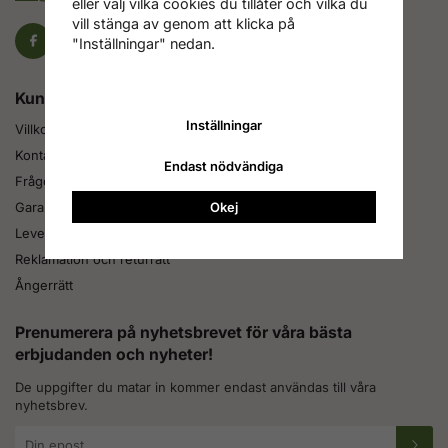
eller välj vilka cookies du tillåter och vilka du
vill stänga av genom att klicka på
"Inställningar" nedan.
Kundtjänst
Inställningar
Villkor
Kontakta oss
Endast nödvändiga
Frågor och svar
Garanti
Okej
Leveranstid
Reklamation och returrätt
Ångerrätt
Prenumerera på nyhetsbrevet för våra bästa
erbjudanden och nyheter!
De uppgifter du matar in kommer endast användas till våra
nyhetsbrev.
E-