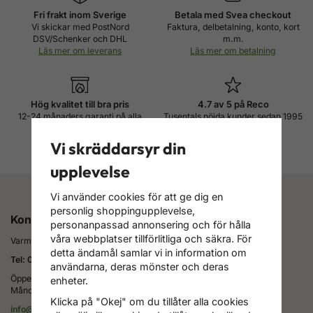
Fri frakt inom Sverige
Betala med Svea checkout
Vi skickar med PostNord
Faktura, delbetalning, konto, kort
DSV/Schenker och DHL
m.m.
Läs mer om leverans
Läs mer om betalning
Hög kvalitet till bra pris
4.7 av 5 på Reco
12-24 månaders garanti på alla
Tusentals nöjda kunder sedan 1995
produkter
Läs alla omdömen
Läs mer om garanti
Vi skräddarsyr din
upplevelse
Vi använder cookies för att ge dig en
personlig shoppingupplevelse,
Kontakta oss
personanpassad annonsering och för hålla
våra webbplatser tillförlitliga och säkra. För
Varmt välkommen att kontakta oss för rådgivning och support!
detta ändamål samlar vi in information om
Tel: 0922-61570
användarna, deras mönster och deras
Öppettider telefon:
enheter.
Måndag-Fredag 08.00-17.00
Klicka på "Okej" om du tillåter alla cookies
info@combiheat.se