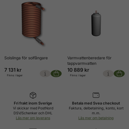
Solslinga för solfångare
Varmvattenberedare för
tappvarmvatten
7 131 kr
10 889 kr
Finns i lager
Finns i lager
Fri frakt inom Sverige
Betala med Svea checkout
Vi skickar med PostNord
Faktura, delbetalning, konto, kort
DSV/Schenker och DHL
m.m.
Läs mer om leverans
Läs mer om betalning