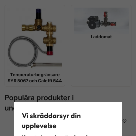
Laddomat
Temperaturbegränsare
SYR 5067 och Caleffi 544
Populära produkter i
underkategorierna
Vi skräddarsyr din
upplevelse