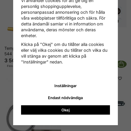
Vi använder cookies för att ge dig en
personlig shoppingupplevelse,
personanpassad annonsering och för hålla
våra webbplatser tillförlitliga och säkra. För
detta ändamål samlar vi in information om
användarna, deras mönster och deras
enheter.
Klicka på "Okej" om du tillåter alla cookies
Temperaturbegränsare Caleffi
Laddtermostat
eller välj vilka cookies du tillåter och vilka du
544
vill stänga av genom att klicka på
3 500 kr
911 kr
"Inställningar" nedan.
Finns i lager
Finns i lager
Inställningar
Endast nödvändiga
Okej