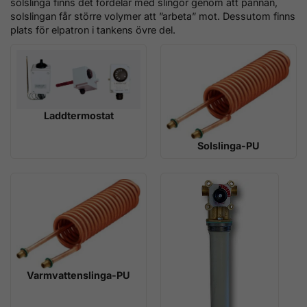
solslinga finns det fördelar med slingor genom att pannan,
solslingan får större volymer att ”arbeta” mot. Dessutom finns
plats för elpatron i tankens övre del.
Laddtermostat
Solslinga-PU
Varmvattenslinga-PU