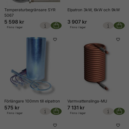
Temperaturbegränsare SYR
Elpatron 3kW, 6kW och 9kW
5067
5 598 kr
3 907 kr
Finns i lager
Finns i lager
Förlängare 100mm till elpatron
Varmvattenslinga-MU
575 kr
7 131 kr
Finns i lager
Finns i lager