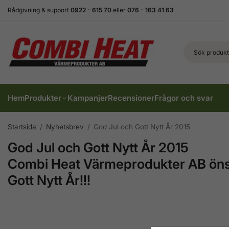
Rådgivning & support
0922 - 615 70
eller
076 - 163 41 63
Hem
Produkter
Kampanjer
Recensioner
Frågor och svar
Startsida
/
Nyhetsbrev
/
God Jul och Gott Nytt År 2015
God Jul och Gott Nytt År 2015
Combi Heat Värmeprodukter AB önska
Gott Nytt År!!!