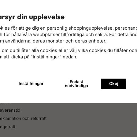
rsyr din upplevelse
la med Svea checkout
Hög kvalitet till bra 
kies för att ge dig en personlig shoppingupplevelse, persona
elbetalning, konto, kort m.m.
12-24 månaders garanti på all
äs mer om betalning
Läs mer om garant
för hålla våra webbplatser tillförlitliga och säkra. För detta än
om användarna, deras mönster och deras enheter.
om du tillåter alla cookies eller välj vilka cookies du tillåter och 
 att klicka på "Inställningar" nedan.
undtjänst
illkor
Endast
Inställningar
Okej
ontakta oss
nödvändiga
rågor och svar
aranti
everanstid
eklamation och returrätt
ngerrätt