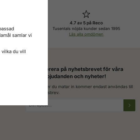
pris
4.7 av 5 på Reco
npassad
a produkter
Tusentals nöjda kunder sedan 1995
i
Läs alla omdömen
damål samlar vi
vilka du vill
Prenumerera på nyhetsbrevet för våra
bästa erbjudanden och nyheter!
De uppgifter du matar in kommer endast användas till
våra nyhetsbrev.
E-
postadress