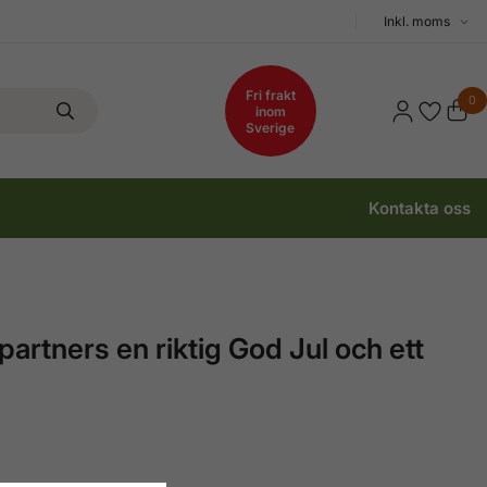
Välj
moms
Fri frakt
0
inom
Sverige
Kontakta oss
rtners en riktig God Jul och ett