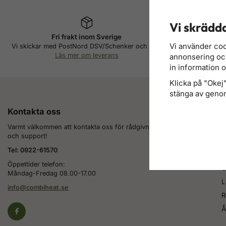
Vi skrädda
Fri frakt inom Sverige
Beta
Vi använder coo
Vi skickar med PostNord DSV/Schenker och DHL
Faktura, d
Läs mer om leverans
L
annonsering och 
in information 
Klicka på "Okej" 
stänga av genom
Kontakta oss
K
Varmt välkommen att kontakta oss för rådgivning
V
och support!
K
Tel: 0922-61570
F
Öppettider telefon:
G
Måndag-Fredag 08.00-17.00
L
info@combiheat.se
R
Å