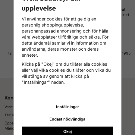
upplevelse
Fri frakt inom Sverige
Betala med Svea checkout
Vi skickar med PostNord
Faktura, delbetalning, konto, kort
Vi använder cookies för att ge dig en
DSV/Schenker och DHL
m.m.
personlig shoppingupplevelse,
Läs mer om leverans
Läs mer om betalning
personanpassad annonsering och för hålla
våra webbplatser tillförlitliga och säkra. För
detta ändamål samlar vi in information om
Hög kvalitet till bra pris
4.7 av 5 på Reco
användarna, deras mönster och deras
12-24 månaders garanti på alla
Tusentals nöjda kunder sedan 1995
enheter.
produkter
Läs alla omdömen
Läs mer om garanti
Klicka på "Okej" om du tillåter alla cookies
eller välj vilka cookies du tillåter och vilka du
vill stänga av genom att klicka på
"Inställningar" nedan.
Kontakta oss
Inställningar
Varmt välkommen att kontakta oss för rådgivning och support!
Tel: 0922-61570
Endast nödvändiga
Öppettider telefon:
Måndag-Fredag 08.00-17.00
Okej