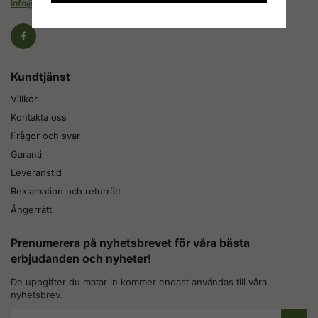
info@combiheat.se
Kundtjänst
Villkor
Kontakta oss
Frågor och svar
Garanti
Leveranstid
Reklamation och returrätt
Ångerrätt
Prenumerera på nyhetsbrevet för våra bästa
erbjudanden och nyheter!
De uppgifter du matar in kommer endast användas till våra
nyhetsbrev.
E-