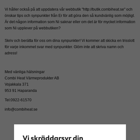
Vi håller också på att uppdatera vår webbutik "http://butik.combiheat.se" och
önskar tips och synpunkter från Er för att göra den så kundvänlig som möjligt.
Är det någon information som Ni saknar eller om det är för mycket information
som Ni upplever på webbutiken?
Skriv och berätta för oss om dina synpunkter! Vi kommer att skicka en trisslott
för varje inkommet svar med synpunkter. Glöm inte att skriva namn och
adress!
Med vänliga hälsningar
Combi Heat Värmeprodukter AB
Vojakkala 371
953 91 Haparanda
Tel:0922-61570
info@combiheat.se
Vi skräddarsyr din