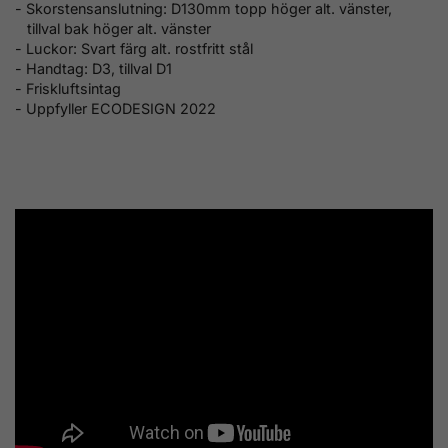
- Skorstensanslutning: D130mm topp höger alt. vänster,
tillval bak höger alt. vänster
- Luckor: Svart färg alt. rostfritt stål
- Handtag: D3, tillval D1
- Friskluftsintag
- Uppfyller ECODESIGN 2022