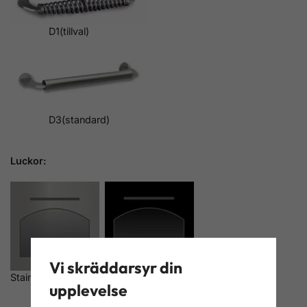
D1(tillval)
D3(standard)
Luckor:
Vi skräddarsyr din
Stainless steel(tillval) Black(standard)
upplevelse