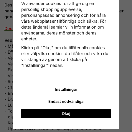
Vi använder cookies för att ge dig en
Designa vedspis
Domino
D6 med olika färger,luckor,
personlig shoppingupplevelse,
handtag, topplatta, skorstensanslutningar och ledstänger
personanpassad annonsering och för hålla
genom nedanstående länk:
våra webbplatser tillförlitliga och säkra. För
detta ändamål samlar vi in information om
Designa vedspis Domino D6
användarna, deras mönster och deras
enheter.
Vedspis Domino D6- Tekniska uppgifter
- Mått: B600*L600*H860mm
Klicka på "Okej" om du tillåter alla cookies
- Effekt: 5,5kW(max 7,5kW)
eller välj vilka cookies du tillåter och vilka du
- Verkningsgrad: 85%
vill stänga av genom att klicka på
- Vedlängd: max 35cm
"Inställningar" nedan.
- Eldstad: B380*L250*H250mm
- Vikt: 180kg
- Rökgastemperatur: 238 grader
- CO vid 13% O2: 0,08 Vol%
Inställningar
-
Energiklass: A+
- Drag: 0,12mbar
Endast nödvändiga
- Lucköppning: B350*H200mm,
- Topplatta: Gjutjärn 450*480mm,tillval keramiskt
Okej
glas
(enbart för modeller med skorstensanslutning bak)
- Kokplatta: D320mm
- Ugn: 340*470*H150, belysning och termometer