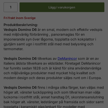
Lägg i varukorgen
Fri frakt inom Sverige
Produktbeskrivning:
Vedspis Domino D6
är en smal, modern och effektiv vedspis
med miljövänlig förbränning ,
panoramaglas för en
imponerande syn över lågorna
,
topplatta och kokplattor i
gjutjärn samt
ugn i
rostfritt stål med med belysning och
termometer
.
Vedspis Domino D6
tillverkas av
DeManincor
som är en av
Italiens äldsta tillverkare av eldstäder. Företaget DeManincor
har funnits sedan 1828 och är känd för sina användarvänliga
och miljövänliga produkter med mycket hög kvalitet och
modern design och deras produkter säljes runt om i Europa
.
Vedspis Domino D6
finns i många olika färger, kan väljas med
höger alt. vänster lucköppning och som tillval kan man välja
luckorna i rostfritt stål, annat handtag D1, skorstensanslutning
bak höger alt. vänster, ledstänger på framsida och sidor samt
topplatta i keramiskt glas(enbart för modeller med